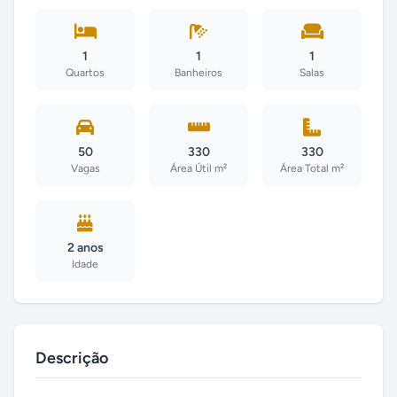
1
1
1
Quartos
Banheiros
Salas
50
330
330
Vagas
Área Útil m²
Área Total m²
2 anos
Idade
Descrição