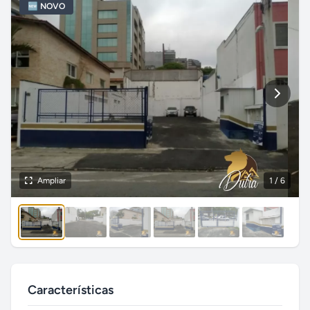
🆕 NOVO
Ampliar
1
/ 6
Características